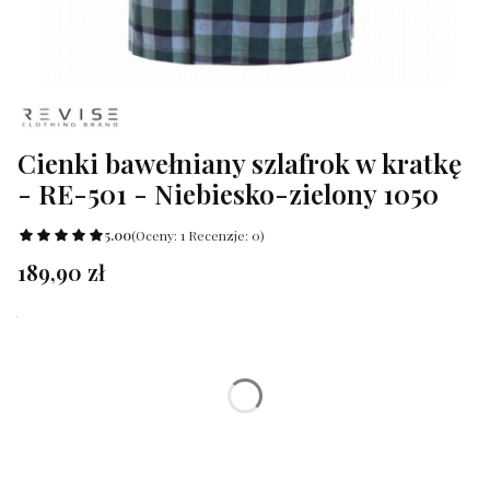
Cienki bawełniany szlafrok w kratkę
- RE-501 - Niebiesko-zielony 1050
5.00
(Oceny: 1 Recenzje: 0)
Cena
189,90 zł
Wybierz wariant produktu:
Poszczególne warianty mogą różnić się ceną
*
Rozmiar
Wybierz