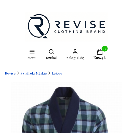
Otwórz wyszukiwarkę
Produkty w koszyk
Menu
Szukaj
Zaloguj się
Koszyk
Revise
Szlafroki Męskie
Lekkie