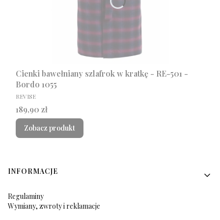
Cienki bawełniany szlafrok w kratkę - RE-501 -
Bordo 1055
PRODUCENT
REVISE
Cena
189,90 zł
Zobacz produkt
Linki w stopce
INFORMACJE
Regulaminy
Wymiany, zwroty i reklamacje