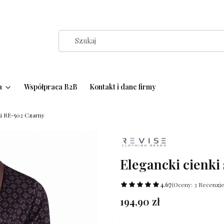
a
Współpraca B2B
Kontakt i dane firmy
ki RE-502 Czarny
Elegancki cienki
4.67
(Oceny: 3 Recenzje
Cena
194,90 zł