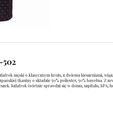
-502
 szlafrok męski o klasycznym kroju, z dwiema kieszeniami, wią
zpańskiej tkaniny o składzie 50% poliester, 50% bawełna. Z z
szek. Szlafrok świetnie sprawdzi się w domu, szpitalu, SPA, 
r