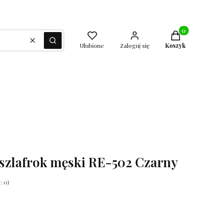
Produkty w kos
Wyczyść
Szukaj
Ulubione
Zaloguj się
Koszyk
 szlafrok męski RE-502 Czarny
: 0)