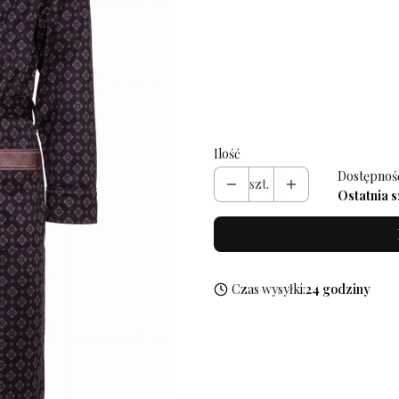
Wybierz wariant produktu:
Poszczególne warianty mogą różn
*
Rozmiar
Wybierz
Ilość
Dostępnoś
szt.
Ostatnia s
Czas wysyłki:
24 godziny